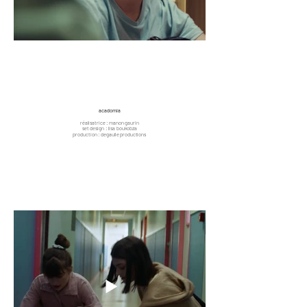
acadomia
réré
réalisatrice : manon gaurin
set design : lisa boukobza
production : degaulle productions