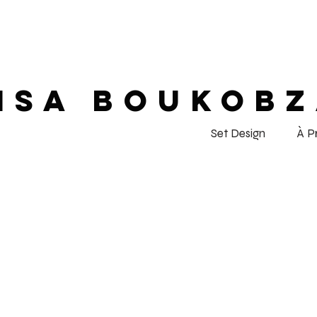
ISA BOUKOB
Set Design
À P