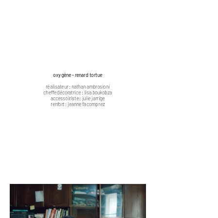
oxygène - renard tortue
réalisateur : nathan ambrosioni
cheffe décoratrice : lisa boukobza
accessoiriste : julie jarrige
renfort : jeanne facomprez