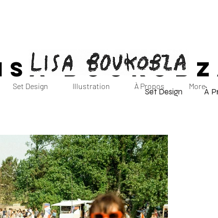
ISA BOUKOB
Set Design
Illustration
À Propos
More
Set Design
À P