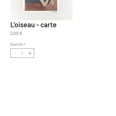
L'oiseau - carte
Prix
2,00 €
Quantité
*
Ajouter au panier
"L'oiseau", illustration à la gouache
Tirage format A6 (14,8x10,5 cm),
impression sur papier 150gr