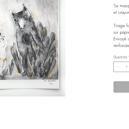
"Le masq
et crayo
Tirage f
sur papi
Envoyé 
renforcé
Quantité