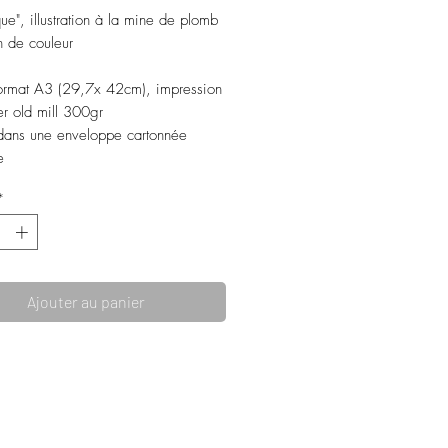
ue", illustration à la mine de plomb
n de couleur
ormat A3 (29,7x 42cm), impression
er old mill 300gr
dans une enveloppe cartonnée
e
*
Ajouter au panier