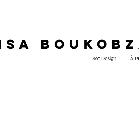
ISA BOUKOB
Set Design
À P